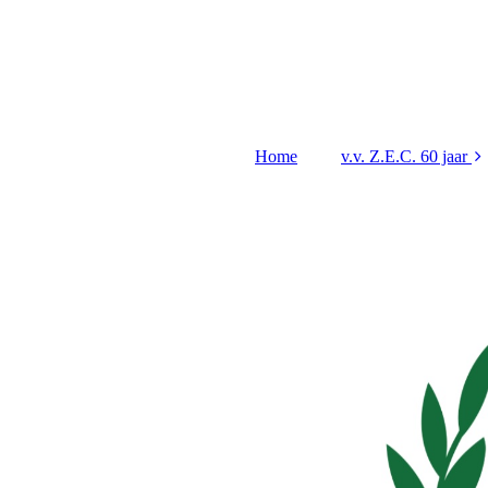
Home
v.v. Z.E.C. 60 jaar
Jubileum
Programma
jubileumjaar
Grote verloting