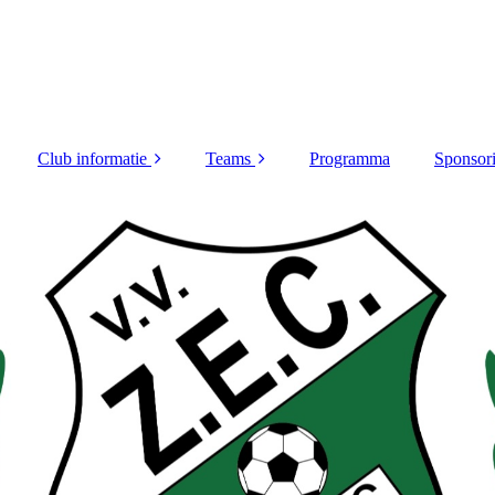
Club informatie
Teams
Programma
Sponsor
Bestuur
Z.E.C. 1
Lid worden
Z.E.C. 2
Contributie
Z.E.C. Dames
Sponsorcommissie
Z.E.C. 35+
Activiteitencommissie